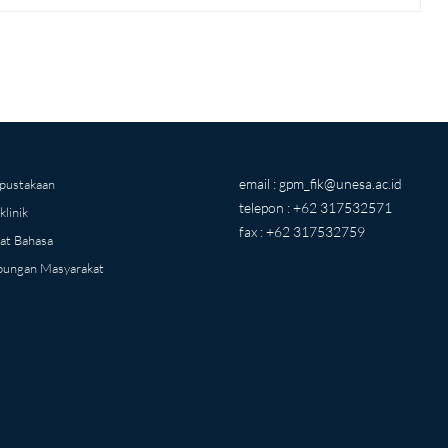
email :
gpm_fik@unesa.ac.id
pustakaan
telepon : +62 317532571
klinik
fax : +62 317532759
at Bahasa
ungan Masyarakat