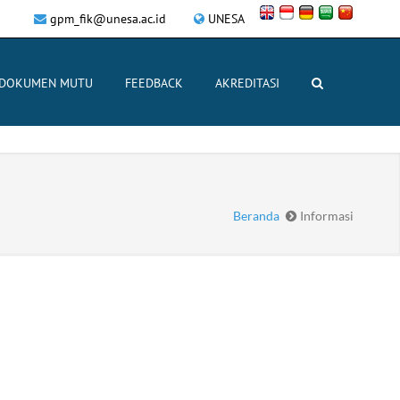
gpm_fik@unesa.ac.id
UNESA
DOKUMEN MUTU
FEEDBACK
AKREDITASI
Beranda
Informasi