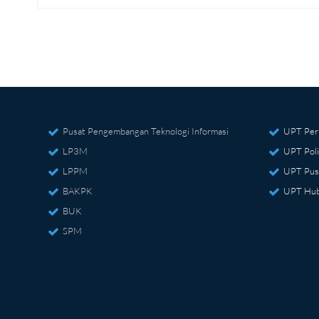
Pusat Pengembangan Teknologi Informasi
UPT Per
LP3M
UPT Poli
LPPM
UPT Pus
BAKPK
UPT Hub
BUK
SPM