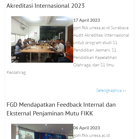
Akreditasi Internasional 2023
17 April 2023
gpm.fikk.unesa.ac.id Surabaya.
Audit Akreditasi Internasional
untuk program studi S1
Pendidikan Jasmani, S1
Pendidikan Kepelatihan
Olahraga, dan S1 Ilmu
Keolahrag
Selengkapnya »»
FGD Mendapatkan Feedback Internal dan
Eksternal Penjaminan Mutu FIKK
06 April 2023
gpm.fikk.unesa.ac.id