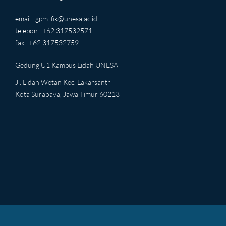
email :
gpm_fik@unesa.ac.id
telepon : +62 317532571
fax : +62 317532759
Gedung U1 Kampus Lidah UNESA
Jl. Lidah Wetan Kec. Lakarsantri
Kota Surabaya, Jawa Timur 60213