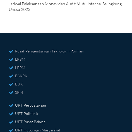
Jadwal Pelaksanaan Monev dan Audit Mutu Internal Selingkung
Unesa 2023
Pusat Pengembangan Teknologi Informasi
LP3M
LPPM
BAKPK
BUK
SPM
UPT Perpustakaan
UPT Poliklinik
UPT Pusat Bahasa
UPT Hubungan Masyarakat