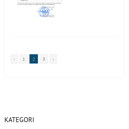
‹
1
2
3
›
KATEGORI