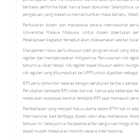
berbasis performa tidak hanya basis dokumen. Selanjutnya, un
pengakuan yang biasanya mencantumkan masa berlaku. Wasit, pe
Pertukaran dosen dan mahasiswa secara internasional perl
Universitas Malaya Malaysia. Untuk dosen diperlukan p
Pelaksanaan kegiatan tersebut akan dilaksanakan sekitar bula
Manajemen risiko perlu disusun oleh program studi yang diko
register
dan mempersiapkan mitigasinya. Penyusunan
risk regis
tahunnya. Akan tetapi,
risk register
dapat disusun sedini mungki
risk register
yang dikumpulkan ke UPPS untuk dijadikan sebagai
RPS perlu dimonitor selaras dengan peraturan terbaru sampa
Perubahan
template
RPS tidak banyak, hanya ada beberapa it
melakukan sosialisasi bentuk
template
RPS saat memasuki pers
Pembahasan yang menjadi fokus utama dalam RTM kali ini adala
internasional, baik lembaga, dosen, dan/ atau mahasiswa. As
temuan ini. Selanjutnya Kerjasama antar perguruan tinggi di l
dapat mudah melakukan mobility secara internasional.