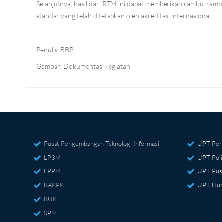
Selanjutnya, hasil dari RTM ini dapat memberikan rambu-ra
standar yang telah ditetapkan oleh akreditasi internasional.
Penulis: BBP
Gambar: Dokumentasi kegiatan
Pusat Pengembangan Teknologi Informasi
UPT Per
LP3M
UPT Poli
LPPM
UPT Pus
BAKPK
UPT Hub
BUK
SPM