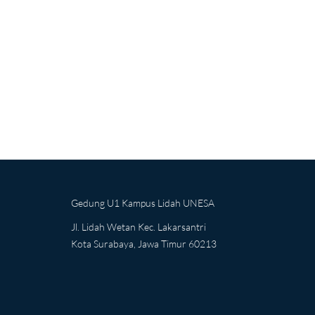
Gedung U1 Kampus Lidah UNESA
Jl. Lidah Wetan Kec. Lakarsantri
Kota Surabaya, Jawa Timur 60213