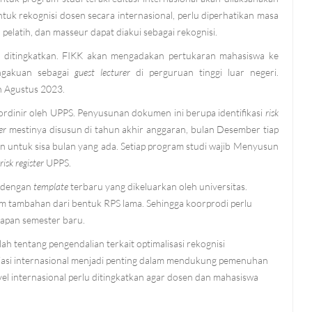
tuk rekognisi dosen secara internasional, perlu diperhatikan masa
latih, dan masseur dapat diakui sebagai rekognisi.
u ditingkatkan. FIKK akan mengadakan pertukaran mahasiswa ke
engakuan sebagai
guest lecturer
di perguruan tinggi luar negeri.
n Agustus 2023.
ordinir oleh UPPS. Penyusunan dokumen ini berupa identifikasi
risk
ter
mestinya disusun di tahun akhir anggaran, bulan Desember tiap
n untuk sisa bulan yang ada. Setiap program studi wajib Menyusun
risk register
UPPS.
i dengan
template
terbaru yang dikeluarkan oleh universitas.
em tambahan dari bentuk RPS lama. Sehingga koorprodi perlu
iapan semester baru.
h tentang pengendalian terkait optimalisasi rekognisi
osiasi internasional menjadi penting dalam mendukung pemenuhan
evel internasional perlu ditingkatkan agar dosen dan mahasiswa