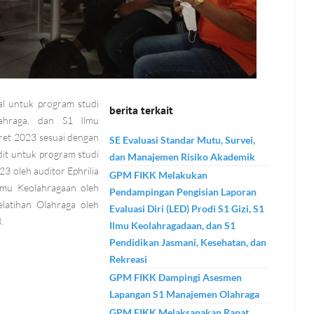
al untuk program studi
berita terkait
lahraga, dan S1 Ilmu
ret 2023 sesuai dengan
SE Evaluasi Standar Mutu, Survei,
it untuk program studi
dan Manajemen Risiko Akademik
3 oleh auditor Ephrilia
GPM FIKK Melakukan
lmu Keolahragaan oleh
Pendampingan Pengisian Laporan
elatihan Olahraga oleh
Evaluasi Diri (LED) Prodi S1 Gizi, S1
.
Ilmu Keolahragadaan, dan S1
Pendidikan Jasmani, Kesehatan, dan
Rekreasi
GPM FIKK Dampingi Asesmen
Lapangan S1 Manajemen Olahraga
GPM FIKK Melaksanakan Rapat