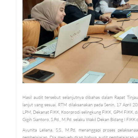
Hasil audit tersebut selanjutnya dibahas dalam Rapat Tin
lanjut yang sesuai. RTM dilaksanakan pada Senin, 17 April 2
LPM, Dekanat FIKK, Koorprodi selingkung FIKK, GPM FIKK, da
Gigih Siantoro, S.Pd., M.Pd. selaku Wakil Dekan Bidang I FIKK
Ayunita Leliana, S.S., M.Pd. menanggapi proses pelaksana
pembelajaran. Dia menyebutkan bahwa audit pembelajaran unt