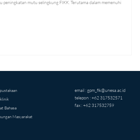
mbu peningkatan mutu selingkung FIKK. Terutama dalam memenuhi
email :
gpm_fik@unesa.ac.id
pustakaan
telepon : +62 317532571
klinik
fax : +62 317532759
at Bahasa
ungan Masyarakat