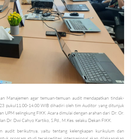
jauan Manajemen agar temuan-temuan audit mendapatkan tindak-
023 pukul11.00-14.00 WIB dihadiri oleh tim Auditor yang ditunjuk
n UPM selingkung FIKK. Acara dimulai dengan arahan dari Dr. Or.
 dan Dr. Dwi Cahyo Kartiko, S.Pd., M.Kes. selaku Dekan FIKK.
an audit berikutnya, yaitu tentang kelengkapan kurikulum dan
uk program studi terakreditasi internasional akan dilaksanakan