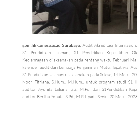
gpm.fikk.unesa.ac.id Surabaya.
Audit Akreditasi Internasion
S1 Pendidikan Jasmani, S1 Pendidikan Kepelatihan O
Keolahragaan dilaksanakan pada rentang waktu Februari-Ma
kalender audit dari Lembaga Penjaminan Mutu. Tepatnya, Aud
S1 Pendidikan Jasmani dilaksanakan pada Selasa, 14 Maret 202
Noor Fitriana, S.Hum., M.Hum., untuk program studi S1 I
auditor Ayunita Leliana, S.S., M.Pd. dan S1Pendidikan Kep
auditor Bertha Yonata, S.Pd., M.Pd. pada Senin, 20 Maret 2023